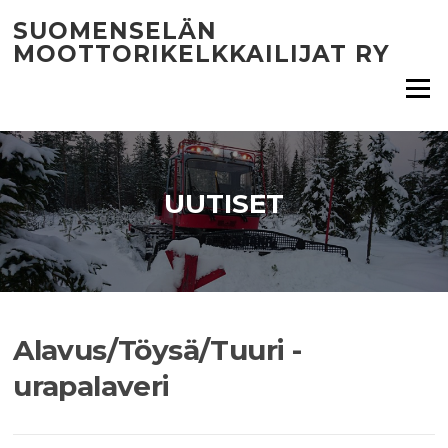
Siirry
SUOMENSELÄN
suoraan
MOOTTORIKELKKAILIJAT RY
sisältöön
Valikko
UUTISET
Alavus/Töysä/Tuuri -
urapalaveri