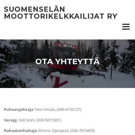
Siirry
SUOMENSELÄN
suoraan
MOOTTORIKELKKAILIJAT RY
sisältöön
Valikko
OTA YHTEYTTÄ
Puheenjohtaja
Tero Virtala, (040-4150127)
Varapj.
Veli Soini, (040-5615301)
Rahastonhoitaja
Kimmo Ojanperä, (040-7019405)