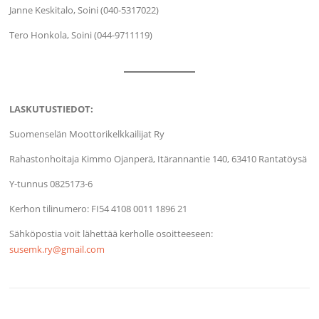
Janne Keskitalo, Soini (040-5317022)
Tero Honkola, Soini (044-9711119)
LASKUTUSTIEDOT:
Suomenselän Moottorikelkkailijat Ry
Rahastonhoitaja Kimmo Ojanperä, Itärannantie 140, 63410 Rantatöysä
Y-tunnus 0825173-6
Kerhon tilinumero: FI54 4108 0011 1896 21
Sähköpostia voit lähettää kerholle osoitteeseen:
susemk.ry@gmail.com