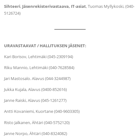
Sihteeri
,
Jäsenrekisterivastaava, IT-asiat
, Tuomas Myllykoski, (040-
5126724)
URAVASTAAVAT / HALLITUKSEN JÄSENET:
Kari Borisov, Lehtimäki (045-2309194)
Riku Mannio, Lehtimäki (040-7628584)
Jari Mastosalo. Alavus (044-3244987)
Jukka Kujala, Alavus (0400-852616)
Janne Raiski, Alavus (045-1261277)
Antti Kovaniemi, Kuortane (040-9603305)
Risto Jalkanen, Ähtäri (040-5752120)
Janne Norpo, Ähtäri (040-8324082)