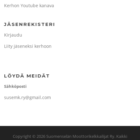
Kerhon Youtube kanava
JÄSENREKISTERI
Kirjaudu
Liity jäseneksi kerhoon
LÖYDÄ MEIDÄT
Sähköposti
susemk.ry@gmail.com
Copyright © 2026 Suomenselän Moottorikelkkailijat Ry. Kaikki