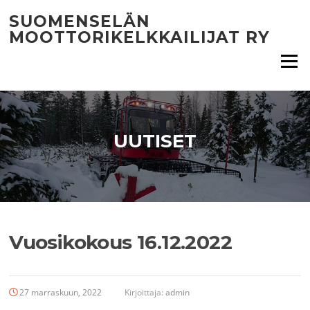
Siirry
SUOMENSELÄN
suoraan
MOOTTORIKELKKAILIJAT RY
sisältöön
Valikko
UUTISET
Vuosikokous 16.12.2022
27 marraskuun, 2022
Kirjoittaja:
admin