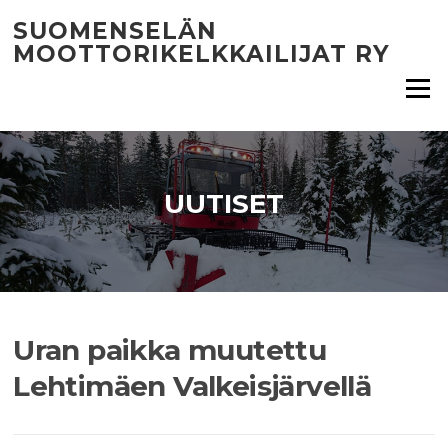
Siirry
SUOMENSELÄN
suoraan
MOOTTORIKELKKAILIJAT RY
sisältöön
Valikko
UUTISET
Uran paikka muutettu
Lehtimäen Valkeisjärvellä