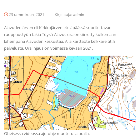
23 tammikuun, 2021
Kirjoittaja:
admin
Alavudenjärven eli Kirkkojärven eteläpäässä suoritettavan
ruoppaustyön takia Töysä-Alavus ura on siirretty kulkemaan
lähempänä Alavuden keskustaa. Alla karttaote kelkkareitit.fi
palvelusta. Uralinjaus on voimassa kevään 2021.
Oheisessa videossa ajo-ohje muutetulla uralla.