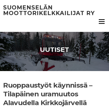
Siirry
SUOMENSELÄN
suoraan
MOOTTORIKELKKAILIJAT RY
sisältöön
Valikko
UUTISET
Ruoppaustyöt käynnissä –
Tilapäinen uramuutos
Alavudella Kirkkojärvellä