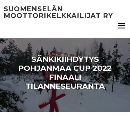
Siirry
SUOMENSELÄN
suoraan
MOOTTORIKELKKAILIJAT RY
sisältöön
Valikko
SÄNKIKIIHDYTYS
POHJANMAA CUP 2022
FINAALI
TILANNESEURANTA