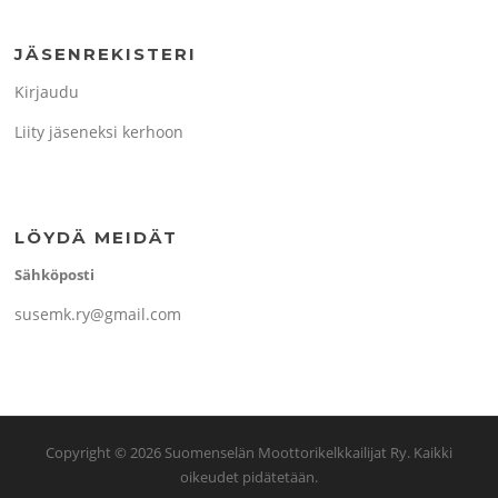
JÄSENREKISTERI
Kirjaudu
Liity jäseneksi kerhoon
LÖYDÄ MEIDÄT
Sähköposti
susemk.ry@gmail.com
Copyright © 2026 Suomenselän Moottorikelkkailijat Ry. Kaikki
oikeudet pidätetään.