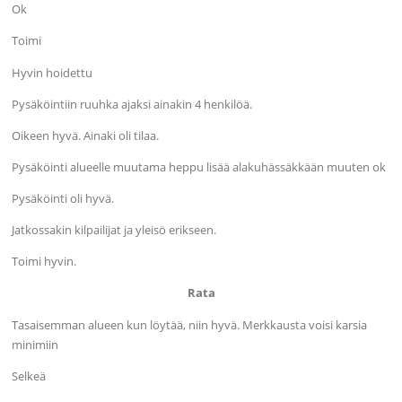
Ok
Toimi
Hyvin hoidettu
Pysäköintiin ruuhka ajaksi ainakin 4 henkilöä.
Oikeen hyvä. Ainaki oli tilaa.
Pysäköinti alueelle muutama heppu lisää alakuhässäkkään muuten ok
Pysäköinti oli hyvä.
Jatkossakin kilpailijat ja yleisö erikseen.
Toimi hyvin.
Rata
Tasaisemman alueen kun löytää, niin hyvä. Merkkausta voisi karsia
minimiin
Selkeä