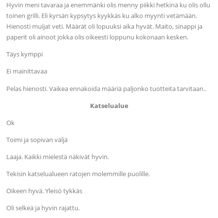
Hyvin meni tavaraa ja enemmänki olis menny piikki hetkinä ku olis ollu
toinen grilli. Eli kyrsän kypsytys kyykkäs ku alko myynti vetämään.
Hienosti muijat veti. Määrät oli lopuuksi aika hyvät. Maito, sinappi ja
paperit oli ainoot jokka olis oikeesti loppunu kokonaan kesken.
Täys kymppi
Ei mainittavaa
Pelas hienosti. Vaikea ennakoida määriä paljonko tuotteita tarvitaan..
Katselualue
Ok
Toimi ja sopivan väljä
Laaja. Kaikki mielestä näkivät hyvin.
Tekisin katselualueen ratojen molemmille puolille.
Oikeen hyvä. Yleisö tykkäs
Oli selkeä ja hyvin rajattu.