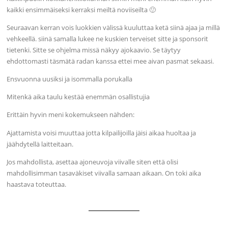
kaikki ensimmäiseksi kerraksi meiltä noviiseilta 🙂
Seuraavan kerran vois luokkien välissä kuuluttaa ketä siinä ajaa ja millä
vehkeellä. siinä samalla lukee ne kuskien terveiset sitte ja sponsorit
tietenki. Sitte se ohjelma missä näkyy ajokaavio. Se täytyy
ehdottomasti täsmätä radan kanssa ettei mee aivan pasmat sekaasi.
Ensvuonna uusiksi ja isommalla porukalla
Mitenkä aika taulu kestää enemmän osallistujia
Erittäin hyvin meni kokemukseen nähden:
Ajattamista voisi muuttaa jotta kilpailijoilla jäisi aikaa huoltaa ja
jäähdytellä laitteitaan.
Jos mahdollista, asettaa ajoneuvoja viivalle siten että olisi
mahdollisimman tasaväkiset viivalla samaan aikaan. On toki aika
haastava toteuttaa.