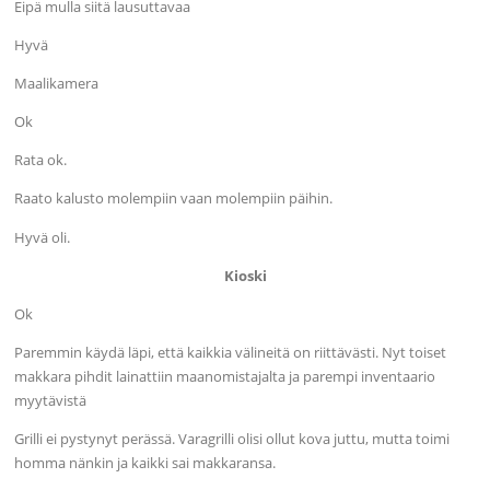
Eipä mulla siitä lausuttavaa
Hyvä
Maalikamera
Ok
Rata ok.
Raato kalusto molempiin vaan molempiin päihin.
Hyvä oli.
Kioski
Ok
Paremmin käydä läpi, että kaikkia välineitä on riittävästi. Nyt toiset
makkara pihdit lainattiin maanomistajalta ja parempi inventaario
myytävistä
Grilli ei pystynyt perässä. Varagrilli olisi ollut kova juttu, mutta toimi
homma nänkin ja kaikki sai makkaransa.