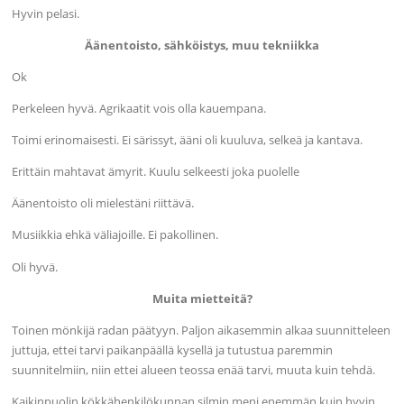
Hyvin pelasi.
Äänentoisto, sähköistys, muu tekniikka
Ok
Perkeleen hyvä. Agrikaatit vois olla kauempana.
Toimi erinomaisesti. Ei särissyt, ääni oli kuuluva, selkeä ja kantava.
Erittäin mahtavat ämyrit. Kuulu selkeesti joka puolelle
Äänentoisto oli mielestäni riittävä.
Musiikkia ehkä väliajoille. Ei pakollinen.
Oli hyvä.
Muita mietteitä?
Toinen mönkijä radan päätyyn. Paljon aikasemmin alkaa suunnitteleen
juttuja, ettei tarvi paikanpäällä kysellä ja tutustua paremmin
suunnitelmiin, niin ettei alueen teossa enää tarvi, muuta kuin tehdä.
Kaikinpuolin kökkähenkilökunnan silmin meni enemmän kuin hyvin