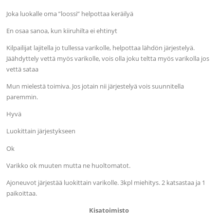
Joka luokalle oma ”loossi” helpottaa keräilyä
En osaa sanoa, kun kiiruhilta ei ehtinyt
Kilpailijat lajitella jo tullessa varikolle, helpottaa lähdön järjestelyä.
Jäähdyttely vettä myös varikolle, vois olla joku teltta myös varikolla jos
vettä sataa
Mun mielestä toimiva. Jos jotain nii järjestelyä vois suunnitella
paremmin.
Hyvä
Luokittain järjestykseen
Ok
Varikko ok muuten mutta ne huoltomatot.
Ajoneuvot järjestää luokittain varikolle. 3kpl miehitys. 2 katsastaa ja 1
paikoittaa.
Kisatoimisto