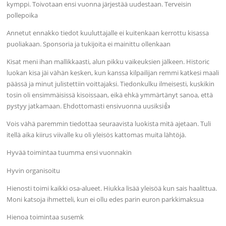
kymppi. Toivotaan ensi vuonna järjestää uudestaan. Terveisin
pollepoika
Annetut ennakko tiedot kuuluttajalle ei kuitenkaan kerrottu kisassa
puoliakaan. Sponsoria ja tukijoita ei mainittu ollenkaan
Kisat meni ihan mallikkaasti, alun pikku vaikeuksien jälkeen. Historic
luokan kisa jäi vähän kesken, kun kanssa kilpailijan remmi katkesi maali
päässä ja minut julistettiin voittajaksi. Tiedonkulku ilmeisesti, kuskikin
tosin oli ensimmäisissä kisoissaan, eikä ehkä ymmärtänyt sanoa, että
pystyy jatkamaan. Ehdottomasti ensivuonna uusiksi👍
Vois vähä paremmin tiedottaa seuraavista luokista mitä ajetaan. Tuli
itellä aika kiirus viivalle ku oli yleisös kattomas muita lähtöjä.
Hyvää toimintaa tuumma ensi vuonnakin
Hyvin organisoitu
Hienosti toimi kaikki osa-alueet. Hiukka lisää yleisöä kun sais haalittua.
Moni katsoja ihmetteli, kun ei ollu edes parin euron parkkimaksua
Hienoa toimintaa susemk