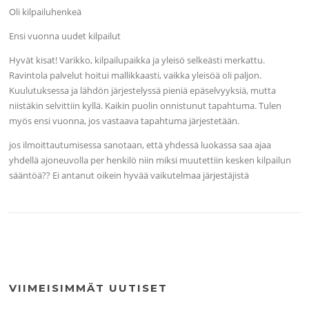
Oli kilpailuhenkeä
Ensi vuonna uudet kilpailut
Hyvät kisat! Varikko, kilpailupaikka ja yleisö selkeästi merkattu.
Ravintola palvelut hoitui mallikkaasti, vaikka yleisöä oli paljon.
Kuulutuksessa ja lähdön järjestelyssä pieniä epäselvyyksiä, mutta
niistäkin selvittiin kyllä. Kaikin puolin onnistunut tapahtuma. Tulen
myös ensi vuonna, jos vastaava tapahtuma järjestetään.
jos ilmoittautumisessa sanotaan, että yhdessä luokassa saa ajaa
yhdellä ajoneuvolla per henkilö niin miksi muutettiin kesken kilpailun
sääntöä?? Ei antanut oikein hyvää vaikutelmaa järjestäjistä
VIIMEISIMMÄT UUTISET