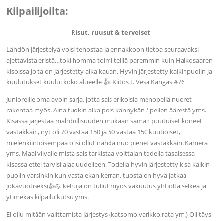
Kilpailijoilta:
Risut, ruusut & terveiset
Lähdön järjestelyä voisi tehostaa ja ennakkoon tietoa seuraavaksi
ajettavista eristä…toki homma toimi teillä paremmin kuin Halkosaaren
kisoissa joita on järjestetty aika kauan. Hyvin järjestetty kaikinpuolin ja
kuulutukset kuului koko alueelle 👍. Kiitos t. Vesa Kangas #76
Junioreille oma avoin sarja, jotta sais erikoisia menopeliä nuoret
rakentaa myös. Aina tuokin aika pois kännykän / pelien äärestä yms.
Kisassa järjestää mahdollisuuden mukaan saman puutuiset koneet
vastakkain, nyt oli 70 vastaa 150 ja 50 vastaa 150 kuutioiset,
mielenkiintoisempaa olisi ollut nähdä nuo pienet vastakkain. Kamera
yms. Maaliviivalle mistä sais tarkistaa voittajan todella tasaisessa
kisassa ettei tarvisi ajaa uudelleen. Todella hyvin järjestetty kisa kaikin
puolin varsinkin kun vasta ekan kerran, tuosta on hyvä jatkaa
jokavuotiseksi👍💪 kehuja on tullut myös vakuutus yhtiöltä selkeä ja
ytimekäs kilpailu kutsu yms.
Ei ollu mitään valittamista järjestys (katsomo,varikko,rata ym.) Oli täys