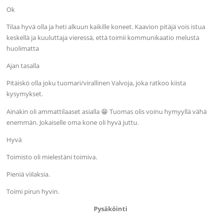
Ok
Tilaa hyvä olla ja heti alkuun kaikille koneet. Kaavion pitäjä vois istua
keskellä ja kuuluttaja vieressä, että toimii kommunikaatio melusta
huolimatta
Ajan tasalla
Pitäiskö olla joku tuomari/virallinen Valvoja, joka ratkoo kiista
kysymykset.
Ainakin oli ammattilaaset asialla 😁 Tuomas olis voinu hymyyllä vähä
enemmän. Jokaiselle oma kone oli hyvä juttu.
Hyvä
Toimisto oli mielestäni toimiva.
Pieniä viilaksia.
Toimi pirun hyvin.
Pysäköinti