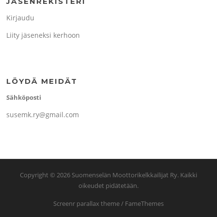
JÄSENREKISTERI
Kirjaudu
Liity jäseneksi kerhoon
LÖYDÄ MEIDÄT
Sähköposti
susemk.ry@gmail.com
Copyright © 2026 Suomenselän Moottorikelkkailijat Ry. Kaikki
oikeudet pidätetään.
Screenr parallax theme
/ FameThemes