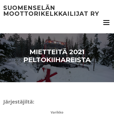
Siirry
SUOMENSELÄN
suoraan
MOOTTORIKELKKAILIJAT RY
sisältöön
Valikko
MIETTEITÄ 2021
PELTOKIIHAREISTA
Järjestäjiltä:
Varikko